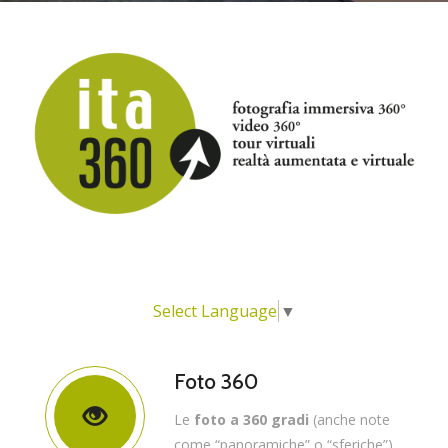
Select Language
▼
Foto 360
Le
foto a 360 gradi
(anche note
come “panoramiche” o “sferiche”)